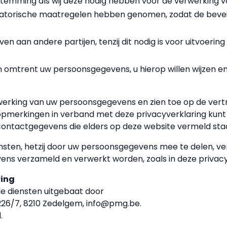
estemming als wij deze nodig hebben voor de verwerking
satorische maatregelen hebben genomen, zodat de bevei
aan andere partijen, tenzij dit nodig is voor uitvoering
n omtrent uw persoonsgegevens, u hierop willen wijzen e
rwerking van uw persoonsgegevens en zien toe op de vertr
opmerkingen in verband met deze privacyverklaring kunt u
contactgegevens die elders op deze website vermeld sta
sten, hetzij door uw persoonsgegevens mee te delen, verk
ens verzameld en verwerkt worden, zoals in deze priva
ring
lle diensten uitgebaat door
226/7, 8210 Zedelgem, info@pmg.be.
.