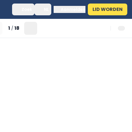
LID WORDEN
Zoek
NL
Aanmelden
1
18
/