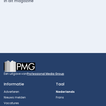
In dit magazine
Footer
Een uitgave van
Professional Media Group
Informatie
Taal
Adverteren
Nederlands
Nieuws melden
Frans
Vacatures