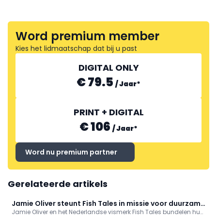
Word premium member
Kies het lidmaatschap dat bij u past
DIGITAL ONLY
€ 79.5
/
Jaar
*
PRINT + DIGITAL
€ 106
/
Jaar
*
Word nu premium partner
Gerelateerde artikels
Jamie Oliver steunt Fish Tales in missie voor duurzame
Jamie Oliver en het Nederlandse vismerk Fish Tales bundelen hun
vis