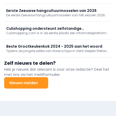
krachten om duurzame visserij internationaal onder de
aandacht te brengen.
Eerste Zeeuwse hangcultuurmosselen van 2026
De eerste Zeeuwse hangcultuurmosselen van het seizoen 2026
zijn geoogst in de Oosterschelde. Kwekers spreken van een
kwaliteit die vroeg in het seizoen al goed is.
Culishopping ondersteunt zelfstandige
Culishopping.com is in de eerste plaats een informatieplatform
voedingsspeciaalzaken
voor zowel de websitebezoeker als de culiwinkelier.
Beste Grootkeukenkok 2024 - 2025 aan het woord
Tijdens de jongste editie van Horeca Expo in Gent sleepte Stefan
Geldhof de titel van Beste Grootkeukenkok van België 2024-2025
in de wacht. “Ook in de grootkeuken moet je kunnen zorgen voor
Zelf nieuws te delen?
beleving en nieuwe ervaringen”, zegt hij.
Heb je nieuws dat relevant is voor onze redactie? Deel het
met ons via het meldformulier.
Nieuws melden