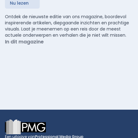
Nu lezen
Ontdek de nieuwste editie van ons magazine, boordevol
inspirerende artikelen, diepgaande inzichten en prachtige
visuals. Laat je meenemen op een reis door de meest
actuele onderwerpen en verhalen die je niet wilt missen.
In dit magazine
Footer
Een uitgave van
Professional Media Group