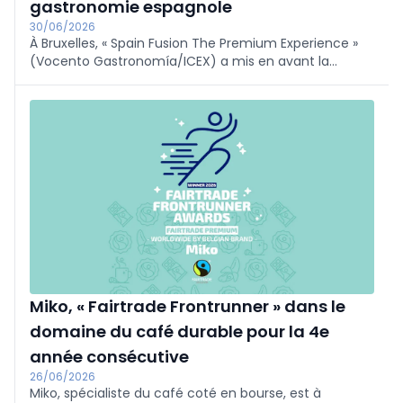
gastronomie espagnole
30/06/2026
À Bruxelles, « Spain Fusion The Premium Experience »
(Vocento Gastronomía/ICEX) a mis en avant la
diversité et la qualité de la gastronomie espagnole. 70
professionnels ont assisté à des conférences, des
démonstrations culinaires et des dégustations de vins
et d’huile d’olive animées par des grands chefs et des
experts, le tout clôturé par un dîner VIP exclusif.
Miko, « Fairtrade Frontrunner » dans le
domaine du café durable pour la 4e
année consécutive
26/06/2026
Miko, spécialiste du café coté en bourse, est à