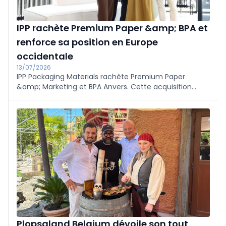
IPP rachète Premium Paper &amp; BPA et
renforce sa position en Europe
occidentale
13/07/2026
IPP Packaging Materials rachète Premium Paper
&amp; Marketing et BPA Anvers. Cette acquisition
élargit la gamme de papiers d'emballage et
graphiques et renforce la position d'IPP en Europe
occidentale. Une fois l'intégration achevée, toutes les
activités seront regroupées sous le nom d'IPP
Packaging Materials.
Plopsaland Belgium dévoile son tout