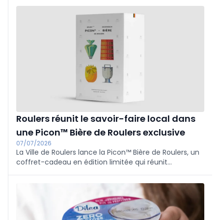
et le BMW iX3 sont en tête d'un top 10 composé
exclusivement de SUV, grâce à une technologie de
recharge plus rapide et à des batteries plus efficaces.
Roulers réunit le savoir-faire local dans
une Picon™ Bière de Roulers exclusive
07/07/2026
La Ville de Roulers lance la Picon™ Bière de Roulers, un
coffret-cadeau en édition limitée qui réunit
gastronomie, tradition brassicole, art et
entrepreneuriat local.