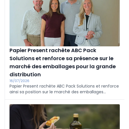
Papier Present rachète ABC Pack
Solutions et renforce sa présence sur le
marché des emballages pour la grande
distribution
16/07/2026
Papier Present rachète ABC Pack Solutions et renforce
ainsi sa position sur le marché des emballages
personnalisés pour la grande distribution. Les deux
entreprises familiales belges regroupent environ 20
collaborateurs à Merchtem et à Gand, conservent
l'équipe d'ABC et, grâce à leurs expertises
complémentaires, développent leurs capacités et leur
présence en Belgique et en France.