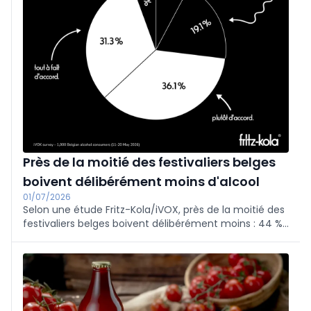
Près de la moitié des festivaliers belges
boivent délibérément moins d'alcool
01/07/2026
Selon une étude Fritz-Kola/iVOX, près de la moitié des
festivaliers belges boivent délibérément moins : 44 %
de moins qu’il y a 2 à 3 ans. Les boissons sans alcool
gagnent fortement en popularité, même si leur prix et
la variété de l’offre restent des points sensibles. Deux
tiers des festivaliers se sentent tout aussi bien avec
des boissons sans alcool.