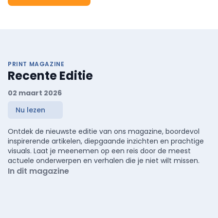
dat maakt het speels. De limoen, ten slotte, versterkt het zomerse
gevoel.”
PRINT MAGAZINE
Recente Editie
02 maart 2026
Nu lezen
Ontdek de nieuwste editie van ons magazine, boordevol
inspirerende artikelen, diepgaande inzichten en prachtige
visuals. Laat je meenemen op een reis door de meest
actuele onderwerpen en verhalen die je niet wilt missen.
In dit magazine