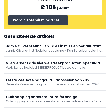
€ 106
/
Jaar
*
Word nu premium partner
Gerelateerde artikels
Jamie Oliver steunt Fish Tales in missie voor duurzame
Jamie Oliver en het Nederlandse vismerk Fish Tales bundelen hun
vis
krachten om duurzame visserij internationaal onder de
aandacht te brengen.
VLAM erkent drie nieuwe streekproducten: speculaas
VLAM kende het label STREEKPRODUCT.be toe aan drie
en droogvis
nieuwkomers: Belgische speculaas en witte speculaas van
Bakkerij Bekaert (Ertvelde) en droogvis uit West-Vlaanderen van
Brugse Visrokerij Alloo. Ze onderstrepen Vlaamse bak- en
Eerste Zeeuwse hangcultuurmosselen van 2026
visdroogtradities; info op streekproduct.be.
De eerste Zeeuwse hangcultuurmosselen van het seizoen 2026
zijn geoogst in de Oosterschelde. Kwekers spreken van een
kwaliteit die vroeg in het seizoen al goed is.
Culishopping ondersteunt zelfstandige
Culishopping.com is in de eerste plaats een informatieplatform
voedingsspeciaalzaken
voor zowel de websitebezoeker als de culiwinkelier.