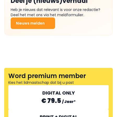
Deel je (nieuws)verhaal
Heb je nieuws dat relevant is voor onze redactie?
Deel het met ons via het meldformulier.
Nieuws melden
Word premium member
Kies het lidmaatschap dat bij u past
DIGITAL ONLY
€ 79.5
/
Jaar
*
PRINT + DIGITAL