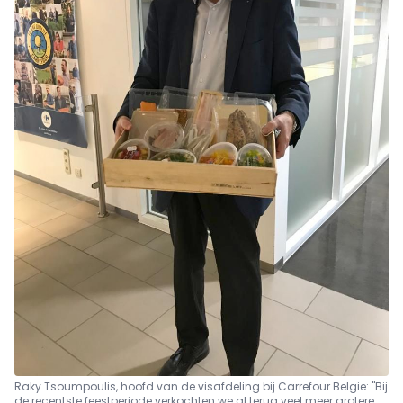
Raky Tsoumpoulis, hoofd van de visafdeling bij Carrefour Belgie: "Bij
de recentste feestperiode verkochten we al terug veel meer grotere