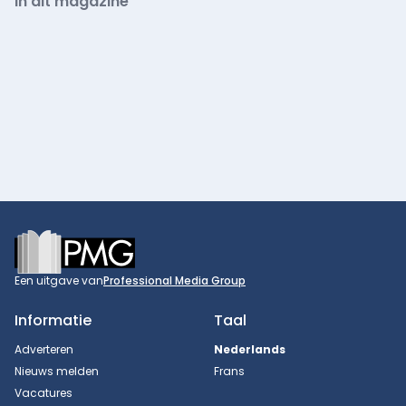
In dit magazine
Footer
Een uitgave van
Professional Media Group
Informatie
Taal
Adverteren
Nederlands
Nieuws melden
Frans
Vacatures