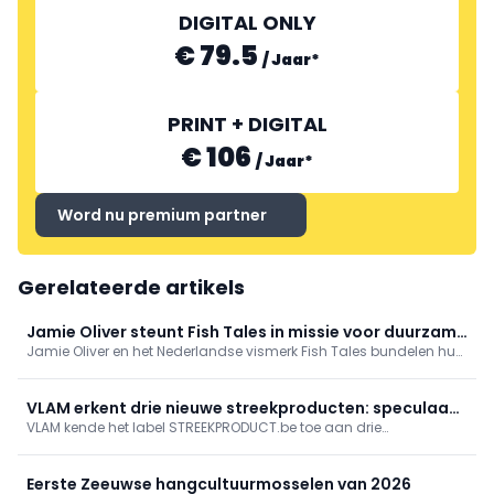
DIGITAL ONLY
€ 79.5
/
Jaar
*
PRINT + DIGITAL
€ 106
/
Jaar
*
Word nu premium partner
Gerelateerde artikels
Jamie Oliver steunt Fish Tales in missie voor duurzame
Jamie Oliver en het Nederlandse vismerk Fish Tales bundelen hun
vis
krachten om duurzame visserij internationaal onder de
aandacht te brengen.
VLAM erkent drie nieuwe streekproducten: speculaas
VLAM kende het label STREEKPRODUCT.be toe aan drie
en droogvis
nieuwkomers: Belgische speculaas en witte speculaas van
Bakkerij Bekaert (Ertvelde) en droogvis uit West-Vlaanderen van
Brugse Visrokerij Alloo. Ze onderstrepen Vlaamse bak- en
Eerste Zeeuwse hangcultuurmosselen van 2026