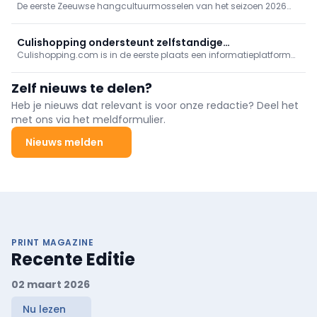
visdroogtradities; info op streekproduct.be.
De eerste Zeeuwse hangcultuurmosselen van het seizoen 2026
zijn geoogst in de Oosterschelde. Kwekers spreken van een
kwaliteit die vroeg in het seizoen al goed is.
Culishopping ondersteunt zelfstandige
Culishopping.com is in de eerste plaats een informatieplatform
voedingsspeciaalzaken
voor zowel de websitebezoeker als de culiwinkelier.
Zelf nieuws te delen?
Heb je nieuws dat relevant is voor onze redactie? Deel het
met ons via het meldformulier.
Nieuws melden
PRINT MAGAZINE
Recente Editie
02 maart 2026
Nu lezen