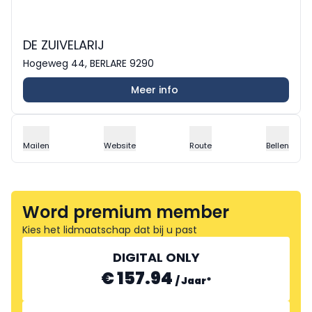
DE ZUIVELARIJ
Hogeweg 44, BERLARE 9290
Meer info
Mailen
Website
Route
Bellen
Word premium member
Kies het lidmaatschap dat bij u past
DIGITAL ONLY
€ 157.94
/
Jaar
*