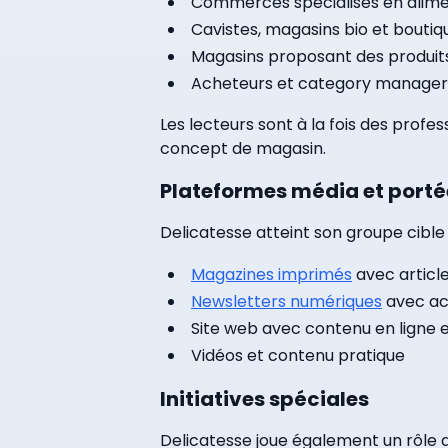
Commerces spécialisés en aliment
Cavistes, magasins bio et boutiq
Magasins proposant des produits 
Acheteurs et category managers d
Les lecteurs sont à la fois des prof
concept de magasin.
Plateformes média et porté
Delicatesse atteint son groupe cibl
Magazines imprimés
avec article
Newsletters numériques
avec act
Site web avec contenu en ligne 
Vidéos et contenu pratique
Initiatives spéciales
Delicatesse joue également un rôle a