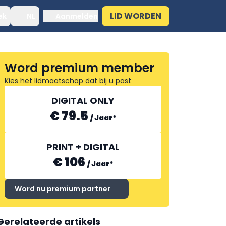
LID WORDEN
ek
NL
Aanmelden
Word premium member
Kies het lidmaatschap dat bij u past
DIGITAL ONLY
€ 79.5
/
Jaar
*
PRINT + DIGITAL
€ 106
/
Jaar
*
Word nu premium partner
Gerelateerde artikels