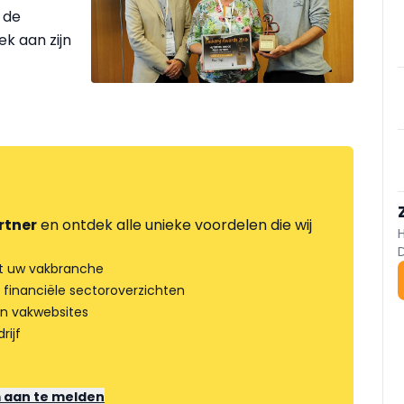
 de
ek aan zijn
rtner
en ontdek alle unieke voordelen die wij
t uw vakbranche
 financiële sectoroverzichten
an vakwebsites
rijf
m aan te melden