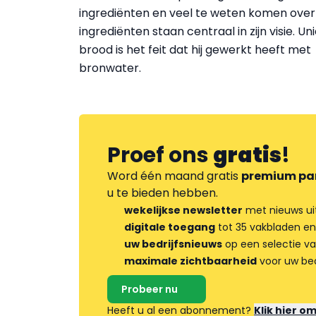
ingrediënten en veel te weten komen over
ingrediënten staan centraal in zijn visie. Uni
brood is het feit dat hij gewerkt heeft met
bronwater.
Proef ons
gratis
!
Word één maand gratis
premium pa
u te bieden hebben.
wekelijkse newsletter
met nieuws ui
digitale toegang
tot 35 vakbladen en
uw bedrijfsnieuws
op een selectie v
maximale zichtbaarheid
voor uw bed
Probeer nu
Heeft u al een abonnement?
Klik hier o