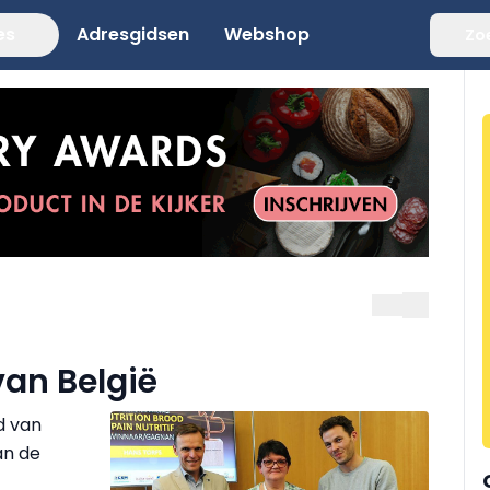
es
Adresgidsen
Webshop
Zo
van België
d van
an de