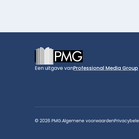
Footer
Een uitgave van
Professional Media Group
© 2026 PMG.
Algemene voorwaarden
Privacybele