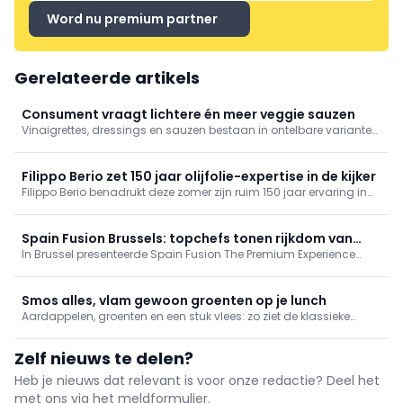
Word nu premium partner
Gerelateerde artikels
Consument vraagt lichtere én meer veggie sauzen
Vinaigrettes, dressings en sauzen bestaan in ontelbare varianten.
Er komen er nog steeds bij door buitenlandse invloeden en door
de consument die nog meer gezonde, vegetarische en vegan
alternatieven vraagt. Laat u inspireren door tips en recepten van
Filippo Berio zet 150 jaar olijfolie-expertise in de kijker
de producenten!
Filippo Berio benadrukt deze zomer zijn ruim 150 jaar ervaring in
olijfolie. Het merk, opgericht in 1867 in Toscane, bouwde zijn
reputatie op rond zorgvuldig geselecteerde olijfoliën en Italiaans
vakmanschap.
Spain Fusion Brussels: topchefs tonen rijkdom van
In Brussel presenteerde Spain Fusion The Premium Experience
Spaanse gastronomie
(Vocento Gastronomía/ICEX) de diversiteit en kwaliteit van
Spaanse gastronomie. 70 professionals volgden lezingen,
showcookings en wijn- en olijfolieproeverijen van topchefs en
Smos alles, vlam gewoon groenten op je lunch
experts, afgesloten met een exclusief VIP-diner.
Aardappelen, groenten en een stuk vlees: zo ziet de klassieke
Vlaamse maaltijd er nog vaak uit. Toch behalen Vlamingen
gemiddeld de aanbevolen hoeveelheid niet. Met een nieuwe
Zelf nieuws te delen?
groentecampagne wil VLAM de groenteconsumptie doorheen de
dag stimuleren.
Heb je nieuws dat relevant is voor onze redactie? Deel het
met ons via het meldformulier.