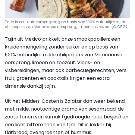
Tajín is een kruidenmengeling op basis van 100% natuurlijke milde
chilipepers van Mexicaanse oorsprong, limoen en zeezout
(© CBG)
Tajín uit Mexico prikkelt onze smaakpapillen: een
kruidenmengeling zonder suiker en op basis van
100% natuurlijke milde chilipepers van Mexicaanse
oorsprong, limoen en zeezout. Vlees- en
visbereidingen, maar ook barbecuegerechten, vers
fruit, groenten en cocktails krijgen een extra
dimensie dankzij tajín.
Uit het Midden-Oosten is Za’atar dan weer bekend,
met milde, nootachtige aroma van sesamzaad, de
zoete tonen van sumak (gedroogde rode besjes) en
een licht bittere toon van tijm. Dit is lekker bij
flatbread, ovengroenten of hummus.