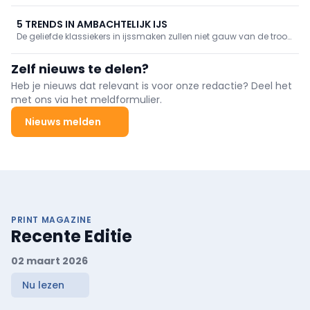
investeert. De Belgische start-up wil het sauzenschap vernieuwen
met plantaardige, smaakvolle sauzen met tot 80% minder
5 TRENDS IN AMBACHTELIJK IJS
calorieën en 75% minder suiker.
De geliefde klassiekers in ijssmaken zullen niet gauw van de troon
worden gestoten, maar door te experimenteren met uitgekiende
smaakcombinaties en in te spelen op de huidige tendensen kunt
Zelf nieuws te delen?
u u onderscheiden van de concurrentie.
Heb je nieuws dat relevant is voor onze redactie? Deel het
met ons via het meldformulier.
Nieuws melden
PRINT MAGAZINE
Recente Editie
02 maart 2026
Nu lezen