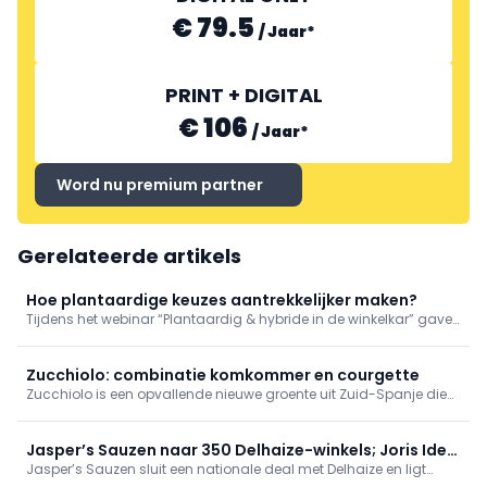
€ 79.5
/
Jaar
*
PRINT + DIGITAL
€ 106
/
Jaar
*
Word nu premium partner
Gerelateerde artikels
Hoe plantaardige keuzes aantrekkelijker maken?
Tijdens het webinar “Plantaardig & hybride in de winkelkar” gaven
KU Leuven-onderzoeker Lotte Hallez en Hannah Holemans, CSR-
verantwoordelijke van Lidl, inzicht in hoe supermarkten met
relatief kleine ingrepen een grote invloed kunnen hebben op het
Zucchiolo: combinatie komkommer en courgette
aankoopgedrag.
Zucchiolo is een opvallende nieuwe groente uit Zuid-Spanje die
steeds meer aandacht krijgt in Europa. De ovaalvormige vrucht
onderscheidt zich door haar veelzijdigheid.
Jasper’s Sauzen naar 350 Delhaize-winkels; Joris Ide
Jasper’s Sauzen sluit een nationale deal met Delhaize en ligt
stapt in
voortaan in minstens 350 winkels. Ondernemer Joris Ide