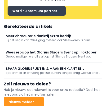
Word nu premium partner
Gerelateerde artikels
Meer charcuterie dankzij extra bedrijf
Bij het begin van 2024 ging meteen ook Vleeswaren Glorius-
Laeremans van start. Varkensvleesproducent Glorius opent met
de overname van Vleeswaren Laeremans de weg naar een
breder publiek.
Wees erbij op het Glorius Slagers Event op 11 oktober
Graag nodigen we jullie uit op het Glorius Slagers Event op
dinsdag 11 oktober 2022 om 19 uur. Wij verwelkomen je op de
hoeve waar je van dichtbij kunt zien, horen en proeven van
ons uniek Belgisch kwaliteitsvarkensvlees.
SPAAR GLORIUSPUNTEN & MAAK EEN KLANT BLIJ!
Spaar mee en ontvang per 100 punten een prachtig Glorius chef’s
mes (t.w.v. €106) voor één of meerdere van uw klanten!
Deelnemen? Dat kan zeker nog, maar wees er snel bij.
Zelf nieuws te delen?
Heb je nieuws dat relevant is voor onze redactie? Deel het
met ons via het meldformulier.
Nieuws melden