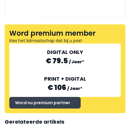
GUY TROCH IMPORT
SALON DU FROMAGE ET DES
Word premium member
PRODUITS LAITIERS
WALTSON CHIPS
Kies het lidmaatschap dat bij u past
DIGITAL ONLY
€ 79.5
/
Jaar
*
PRINT + DIGITAL
GOURMET SÉLECTION
€ 106
/
Jaar
*
Word nu premium partner
Gerelateerde artikels