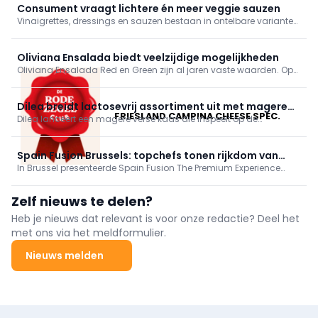
Consument vraagt lichtere én meer veggie sauzen
Vinaigrettes, dressings en sauzen bestaan in ontelbare varianten.
Er komen er nog steeds bij door buitenlandse invloeden en door
de consument die nog meer gezonde, vegetarische en vegan
alternatieven vraagt. Laat u inspireren door tips en recepten van
Oliviana Ensalada biedt veelzijdige mogelijkheden
de producenten!
Oliviana Ensalada Red en Green zijn al jaren vaste waarden. Op
hetzelfde elan introduceert Dupont nu een exclusievere variant
voor het eindejaar: Ensalada Truffel. De drie karaktervolle creaties
verleiden met hun rijke smaak en culinaire veelzijdigheid.
Dilea breidt lactosevrij assortiment uit met magere
FRIESLAND CAMPINA CHEESE SPEC.
Dilea lanceert een magere verse kaas die inspeelt op de
verse kaas
groeiende vraag naar eiwitrijke en lactosevrije zuivel.
Spain Fusion Brussels: topchefs tonen rijkdom van
In Brussel presenteerde Spain Fusion The Premium Experience
Spaanse gastronomie
(Vocento Gastronomía/ICEX) de diversiteit en kwaliteit van
Spaanse gastronomie. 70 professionals volgden lezingen,
Zelf nieuws te delen?
showcookings en wijn- en olijfolieproeverijen van topchefs en
experts, afgesloten met een exclusief VIP-diner.
Heb je nieuws dat relevant is voor onze redactie? Deel het
met ons via het meldformulier.
Nieuws melden