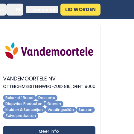
LID WORDEN
ek
NL
Aanmelden
VANDEMOORTELE NV
OTTERGEMSESTEENWEG-ZUID 816, GENT 9000
Bake-off Brood
Desserts
Diepvries Producten
Granen
Kruiden & Specerijen
Voedingsoliën
Sauzen
Zuivelproducten
Meer info