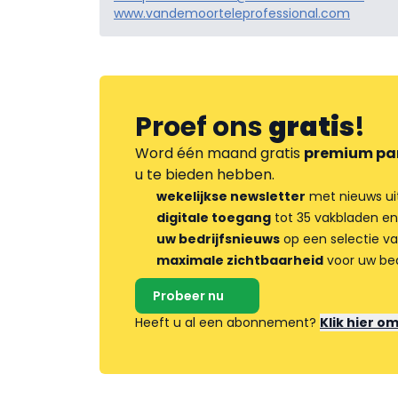
www.vandemoorteleprofessional.com
Proef ons
gratis
!
Word één maand gratis
premium pa
u te bieden hebben.
wekelijkse newsletter
met nieuws ui
digitale toegang
tot 35 vakbladen en
uw bedrijfsnieuws
op een selectie v
maximale zichtbaarheid
voor uw bed
Probeer nu
Heeft u al een abonnement?
Klik hier o