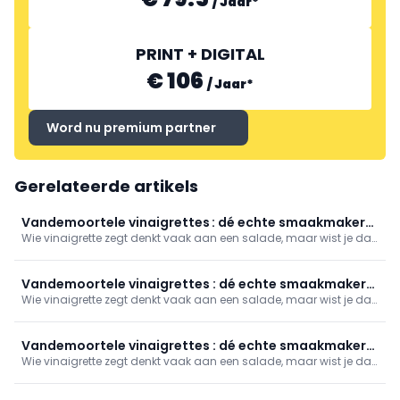
/
Jaar
*
PRINT + DIGITAL
€ 106
/
Jaar
*
Word nu premium partner
Gerelateerde artikels
Vandemoortele vinaigrettes : dé echte smaakmakers
Wie vinaigrette zegt denkt vaak aan een salade, maar wist je dat
in de keuken
onze vinaigrettes veelzijdig inzetbaar zijn voor tal van gerechten?
Van marinades voor vlees of groenten, basis voor sauzen tot final
touch op belegde broodjes. De Vandemoortele© vinaigrettes
Vandemoortele vinaigrettes : dé echte smaakmakers
zorgen voor niet alleen voor extra creativiteit, maar ook voor
Wie vinaigrette zegt denkt vaak aan een salade, maar wist je dat
in de keuken
balans in jouw koude en warme bereidingen.
onze vinaigrettes veelzijdig inzetbaar zijn voor tal van gerechten?
Van marinades voor vlees of groenten, basis voor sauzen tot final
touch op belegde broodjes. De Vandemoortele© vinaigrettes
Vandemoortele vinaigrettes : dé echte smaakmakers
zorgen voor niet alleen voor extra creativiteit, maar ook voor
Wie vinaigrette zegt denkt vaak aan een salade, maar wist je dat
in de keuken
balans in jouw koude en warme bereidingen.
onze vinaigrettes veelzijdig inzetbaar zijn voor tal van gerechten?
Van marinades voor vlees of groenten, basis voor sauzen tot final