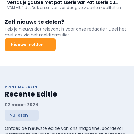
touch op belegde broodjes. De Vandemoortele® vinaigrettes
Verras je gasten met patisserie van Patisserie du
zorgen voor niet alleen voor extra creativiteit, maar ook voor
VDM AIU 1 decDe klanten van vandaag verwachten kwaliteit en
Chef®
balans in jouw koude en warme bereidingen.
originele producten op hun bord. Naast smaak en variatie
besteed je als chef ook veel aandacht aan presentatie en
Zelf nieuws te delen?
beleving. Dit begrijpt Vandemoortele dan ook als geen ander. Het
assortiment van Patisserie du Chef ® helpt jou als
Heb je nieuws dat relevant is voor onze redactie? Deel het
traiteur/cateraar uit de nood.
met ons via het meldformulier.
Nieuws melden
PRINT MAGAZINE
Recente Editie
02 maart 2026
Nu lezen
Ontdek de nieuwste editie van ons magazine, boordevol