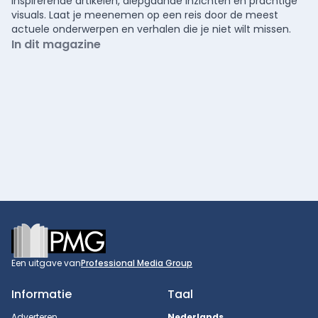
inspirerende artikelen, diepgaande inzichten en prachtige
visuals. Laat je meenemen op een reis door de meest
actuele onderwerpen en verhalen die je niet wilt missen.
In dit magazine
Footer
Een uitgave van
Professional Media Group
Informatie
Taal
Adverteren
Nederlands