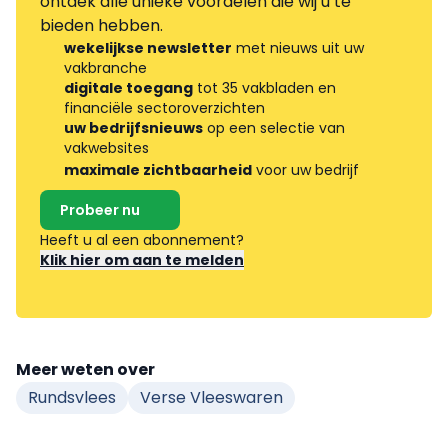
ontdek alle unieke voordelen die wij u te
bieden hebben.
wekelijkse newsletter
met nieuws uit uw
vakbranche
digitale toegang
tot 35 vakbladen en
financiële sectoroverzichten
uw bedrijfsnieuws
op een selectie van
vakwebsites
maximale zichtbaarheid
voor uw bedrijf
Probeer nu
Heeft u al een abonnement?
Klik hier om aan te melden
Meer weten over
Rundsvlees
Verse Vleeswaren