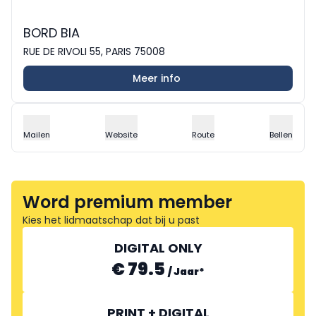
BORD BIA
RUE DE RIVOLI 55, PARIS 75008
Meer info
Mailen
Website
Route
Bellen
Word premium member
Kies het lidmaatschap dat bij u past
DIGITAL ONLY
€ 79.5
/
Jaar
*
PRINT + DIGITAL