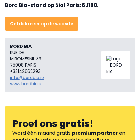
Bord Bia-stand op Sial Paris: 6J190.
Ontdek meer op de website
BORD BIA
RUE DE
MIROMESNIL 33
75008 PARIS
+33142662293
info@bordbia.ie
www.bordbia.ie
Proef ons
gratis
!
Word één maand gratis
premium partner
en