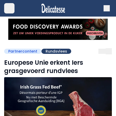
Partnercontent
Rundsvlees
Europese Unie erkent Iers
grasgevoerd rundvlees