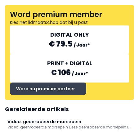
Word premium member
Kies het lidmaatschap dat bij u past
DIGITAL ONLY
€ 79.5
/
Jaar
*
PRINT + DIGITAL
€ 106
/
Jaar
*
Word nu premium partner
Gerelateerde artikels
Video: geënrobeerde marsepein
Video: geënrobeerde marsepein Deze geënrobeerde marsepein in
verrijkt met stukjes gekonfijte sinaasappel. Jitsk toont u hoe het
recept in elkaar zit.