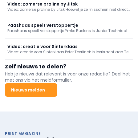
Video: zomerse praline by Jitsk
Video: zomerse praline by Jitsk Hoewel je ze misschien niet direct
met de zomer associeert, zorgen de dennennaalden in dit recept
voor een frisse toets. Jitsk creeërde deze praline voor Chocolaterie
en combineert de karamel met een frambozengelei op basis van
Paashaas speelt verstoppertje
huisgemaakte vruchtenpuree.
Paashaas speelt verstoppertje Ymke Buelens is Junior Technical
Advisor Pastry bij Puratos. Zij creëerde voor Chocolaterie dit
commerciële stukje in het paasthema. Voor dit vrolijke haasje
combineerde Ymke verschillende texturen, afwerkingen en
Video: creatie voor Sinterklaas
chocolades. Een creatie om van te smullen!
Video: creatie voor Sinterklaas Peter Teerlinck is leerkracht aan Ter
Groene Poorte in Brugge en bedacht voor ons dit sierstuk voor het
thema Sinterklaas. Hij koos voor een zwarte piet die uit de
Zelf nieuws te delen?
schoorsteen komt piepen. Voor de realisatie ervan heeft u geen
bijzondere vormen nodig, alles is haalbaar met voordelig
Heb je nieuws dat relevant is voor onze redactie? Deel het
materiaal. Chocolade en marsepein worden gecombineerd in
met ons via het meldformulier.
deze speelse creatie.
Nieuws melden
PRINT MAGAZINE