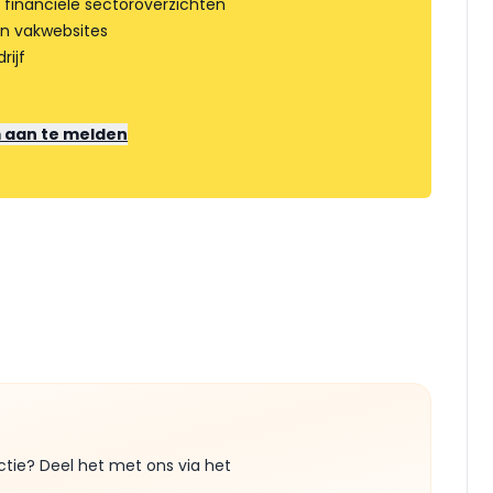
 financiële sectoroverzichten
an vakwebsites
rijf
m aan te melden
ctie? Deel het met ons via het