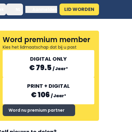
LID WORDEN
ek
NL
Aanmelden
Word premium member
Kies het lidmaatschap dat bij u past
DIGITAL ONLY
€ 79.5
/
Jaar
*
PRINT + DIGITAL
€ 106
/
Jaar
*
Word nu premium partner
Zelf nieuws te delen?