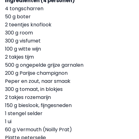
Ingrediënten (4 personen)
4 tongscharren
50 g boter
2 teentjes knoflook
300 g room
300 g visfumet
100 g witte wijn
2 takjes tijm
500 g ongepelde grijze garnalen
200 g Parijse champignon
Peper en zout, naar smaak
300 g tomaat, in blokjes
2 takjes rozemarijn
150 g bieslook, fijngesneden
1 stengel selder
1 ui
60 g Vermouth (Noilly Prat)
Platte peterselie