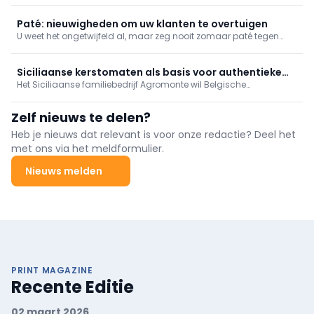
aandacht te brengen.
Paté: nieuwigheden om uw klanten te overtuigen
U weet het ongetwijfeld al, maar zeg nooit zomaar paté tegen
paté. De fabrikanten en groothandels breidden de voorbije jaren
hun aanbod sterk uit met allerlei recepten en verrassende
smaken, voor elk moment van de dag. Zo opent zich een wijde
Siciliaanse kerstomaten als basis voor authentieke
wereld aan boeiende combinaties met andere voeding: dranken,
Het Siciliaanse familiebedrijf Agromonte wil Belgische
pastasaus
konfijten ...
consumenten laten kennismaken met een typisch Siciliaanse
traditie: kant-en-klare tomatensaus op basis van kerstomaten.
Zelf nieuws te delen?
Heb je nieuws dat relevant is voor onze redactie? Deel het
met ons via het meldformulier.
Nieuws melden
PRINT MAGAZINE
Recente Editie
02 maart 2026