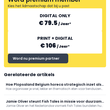
Kies het lidmaatschap dat bij u past
GUY TROCH IMPORT
DIGITAL ONLY
€ 79.5
/
Jaar
*
PRINT + DIGITAL
€ 106
/
Jaar
*
Word nu premium partner
Gerelateerde artikels
Hoe Plopsaland Belgium horeca strategisch inzet als
Hoe organiseer je snel, lekker en thematisch eten voor tienduizend
verlengstuk van de beleving
pretparkbezoekers per dag? Tom Desmet, F&B manager bij
Plopsaland Belgium, neemt ons mee achter de schermen van
foodservice op pretparktempo.
Jamie Oliver steunt Fish Tales in missie voor duurzame
Jamie Oliver en het Nederlandse vismerk Fish Tales bundelen hun
vis
krachten om duurzame visserij internationaal onder de