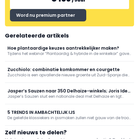
Word nu premium partner
Gerelateerde artikels
Hoe plantaardige keuzes aantrekkelijker maken?
Tijdens het webinar “Plantaardig & hybride in de winkelkar” gaven
KU Leuven-onderzoeker Lotte Hallez en Hannah Holemans, CSR-
verantwoordelijke van Lidl, inzicht in hoe supermarkten met
relatief kleine ingrepen een grote invloed kunnen hebben op het
Zucchiolo: combinatie komkommer en courgette
aankoopgedrag.
Zucchiolo is een opvallende nieuwe groente uit Zuid-Spanje die
steeds meer aandacht krijgt in Europa. De ovaalvormige vrucht
onderscheidt zich door haar veelzijdigheid.
Jasper’s Sauzen naar 350 Delhaize-winkels; Joris Ide
Jasper’s Sauzen sluit een nationale deal met Delhaize en ligt
stapt in
voortaan in minstens 350 winkels. Ondernemer Joris Ide
investeert. De Belgische start-up wil het sauzenschap vernieuwen
met plantaardige, smaakvolle sauzen met tot 80% minder
5 TRENDS IN AMBACHTELIJK IJS
calorieën en 75% minder suiker.
De geliefde klassiekers in ijssmaken zullen niet gauw van de troon
worden gestoten, maar door te experimenteren met uitgekiende
smaakcombinaties en in te spelen op de huidige tendensen kunt
Zelf nieuws te delen?
u u onderscheiden van de concurrentie.