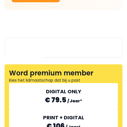
Word premium member
Kies het lidmaatschap dat bij u past
FOOD ASSOCIATES GROUP
DIGITAL ONLY
€ 79.5
/
Jaar
*
PRINT + DIGITAL
€ 106
/
Jaar
*