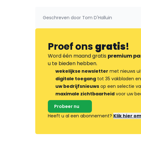
Geschreven door
Tom D'Halluin
Proef ons
gratis
!
Word één maand gratis
premium pa
u te bieden hebben.
wekelijkse newsletter
met nieuws ui
digitale toegang
tot 35 vakbladen en
uw bedrijfsnieuws
op een selectie v
maximale zichtbaarheid
voor uw bed
Probeer nu
Heeft u al een abonnement?
Klik hier o