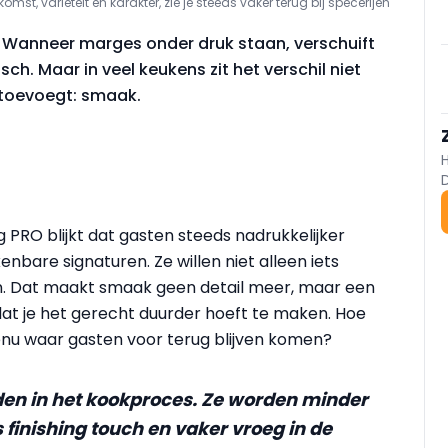
omst, variëteit en karakter, zie je steeds vaker terug bij specerijen
. Wanneer marges onder druk staan, verschuift
ch. Maar in veel keukens zit het verschil niet
je toevoegt: smaak.
g PRO blijkt dat gasten steeds nadrukkelijker
bare signaturen. Ze willen niet alleen iets
en. Dat maakt smaak geen detail meer, maar een
t je het gerecht duurder hoeft te maken. Hoe
nu waar gasten voor terug blijven komen?
iden in het kookproces. Ze worden minder
finishing touch en vaker vroeg in de