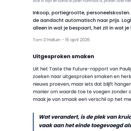
Wat in wijn en koffie al jaren normaal is, praten over herk
Inkoop, portiegrootte, personeelskosten
de aandacht automatisch naar prijs. Logis
alleen in wat je bespaart, het zit in wat 
Tom D'Halluin - 16 april 2026
Uitgesproken smaken
Uit het Taste the Future-rapport van Pauli
zoeken naar uitgesproken smaken en herken
nieuws proeven, maar iets dat blijft hang
manier om waarde toe te voegen zonder da
maak je van smaak een verschil op het me
Wat verandert, is de plek van kru
vaak aan het einde toegevoegd als 