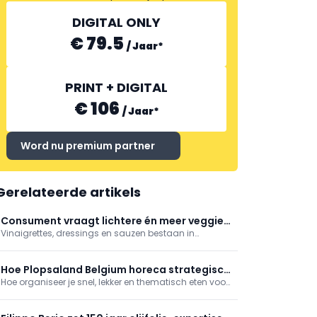
DIGITAL ONLY
€ 79.5
/
Jaar
*
PRINT + DIGITAL
€ 106
/
Jaar
*
BRESC
Word nu premium partner
Gerelateerde artikels
Consument vraagt lichtere én meer veggie
Vinaigrettes, dressings en sauzen bestaan in
sauzen
ontelbare varianten. Er komen er nog steeds bij door
buitenlandse invloeden en door de consument die
nog meer gezonde, vegetarische en vegan
Hoe Plopsaland Belgium horeca strategisch
alternatieven vraagt. Laat u inspireren door tips en
Hoe organiseer je snel, lekker en thematisch eten voor
inzet als verlengstuk van de beleving
recepten van de producenten!
tienduizend pretparkbezoekers per dag? Tom Desmet,
F&B manager bij Plopsaland Belgium, neemt ons
mee achter de schermen van foodservice op