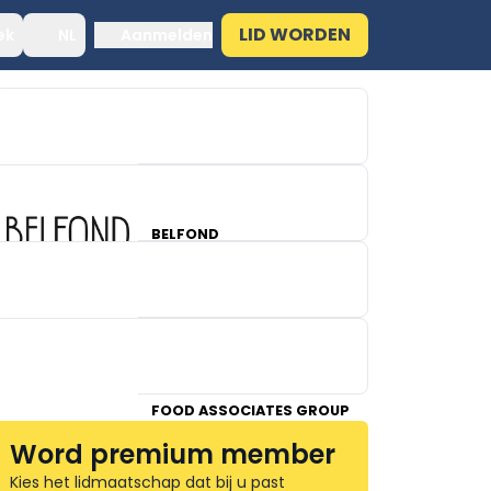
LID WORDEN
ek
NL
Aanmelden
BELFOND
GUY TROCH IMPORT
FOOD ASSOCIATES GROUP
Word premium member
Kies het lidmaatschap dat bij u past