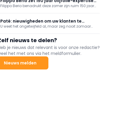
Filippo Berio zet 150 jaar olijfolie-expertise
pretparktempo.
Filippo Berio benadrukt deze zomer zijn ruim 150 jaar
in de kijker
ervaring in olijfolie. Het merk, opgericht in 1867 in
Toscane, bouwde zijn reputatie op rond zorgvuldig
geselecteerde olijfoliën en Italiaans vakmanschap.
Paté: nieuwigheden om uw klanten te
U weet het ongetwijfeld al, maar zeg nooit zomaar
overtuigen
paté tegen paté. De fabrikanten en groothandels
breidden de voorbije jaren hun aanbod sterk uit met
Zelf nieuws te delen?
allerlei recepten en verrassende smaken, voor elk
moment van de dag. Zo opent zich een wijde wereld
Heb je nieuws dat relevant is voor onze redactie?
aan boeiende combinaties met andere voeding:
Deel het met ons via het meldformulier.
dranken, konfijten ...
Nieuws melden