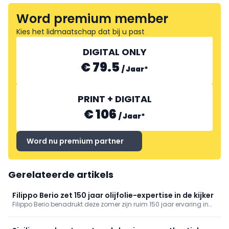
Word premium member
Kies het lidmaatschap dat bij u past
DIGITAL ONLY
€ 79.5
/
Jaar
*
PRINT + DIGITAL
€ 106
/
Jaar
*
Word nu premium partner
Gerelateerde artikels
Filippo Berio zet 150 jaar olijfolie-expertise in de kijker
Filippo Berio benadrukt deze zomer zijn ruim 150 jaar ervaring in
olijfolie. Het merk, opgericht in 1867 in Toscane, bouwde zijn
reputatie op rond zorgvuldig geselecteerde olijfoliën en Italiaans
vakmanschap.