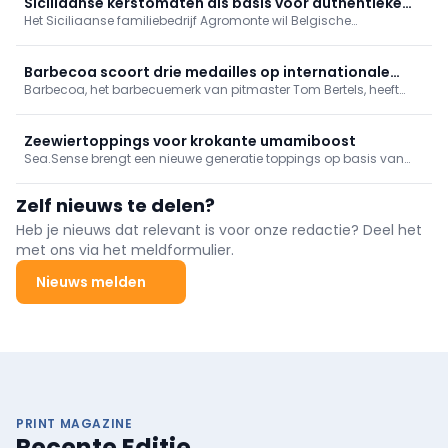
Siciliaanse kerstomaten als basis voor authentieke
Het Siciliaanse familiebedrijf Agromonte wil Belgische
pastasaus
consumenten laten kennismaken met een typisch Siciliaanse
traditie: kant-en-klare tomatensaus op basis van kerstomaten.
Barbecoa scoort drie medailles op internationale
Barbecoa, het barbecuemerk van pitmaster Tom Bertels, heeft
smaakwedstrijd
drie onderscheidingen behaald tijdens de Artisan International
Flavor Awards in de Verenigde Staten.
Zeewiertoppings voor krokante umamiboost
Sea.Sense brengt een nieuwe generatie toppings op basis van
Europees gekweekt zeewier naar de markt. De Belgische
producent ontwikkelde vier krokante varianten die gerechten in
Zelf nieuws te delen?
één beweging extra crunch, umami en smaak geven.
Heb je nieuws dat relevant is voor onze redactie? Deel het
met ons via het meldformulier.
Nieuws melden
PRINT MAGAZINE
Recente Editie