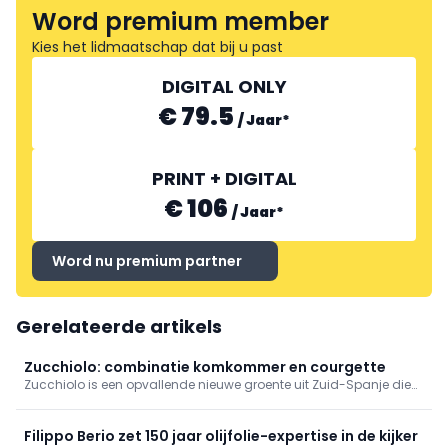
Word premium member
Kies het lidmaatschap dat bij u past
DIGITAL ONLY
€ 79.5
/
Jaar
*
PRINT + DIGITAL
€ 106
/
Jaar
*
Word nu premium partner
Gerelateerde artikels
Zucchiolo: combinatie komkommer en courgette
Zucchiolo is een opvallende nieuwe groente uit Zuid-Spanje die
steeds meer aandacht krijgt in Europa. De ovaalvormige vrucht
onderscheidt zich door haar veelzijdigheid.
Filippo Berio zet 150 jaar olijfolie-expertise in de kijker