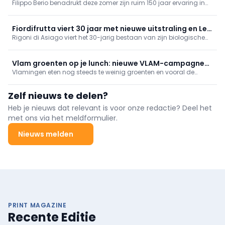
Filippo Berio benadrukt deze zomer zijn ruim 150 jaar ervaring in
olijfolie. Het merk, opgericht in 1867 in Toscane, bouwde zijn
reputatie op rond zorgvuldig geselecteerde olijfoliën en Italiaans
vakmanschap.
Fiordifrutta viert 30 jaar met nieuwe uitstraling en Le
Rigoni di Asiago viert het 30-jarig bestaan van zijn biologische
Specialità
fruitspreadmerk Fiordifrutta met een vernieuwde verpakking en de
introductie van Le Specialità.
Vlam groenten op je lunch: nieuwe VLAM-campagne
Vlamingen eten nog steeds te weinig groenten en vooral de
van start
lunch blijft een gemiste kans, zegt VLAM. Met online video’s met
Hakim Chatar stimuleert een nieuwe campagne (8/6–31/7 en
Zelf nieuws te delen?
14/9–8/11/2026) vooral 18-34-jarigen om hun middagmaaltijd
groenterijk te maken.
Heb je nieuws dat relevant is voor onze redactie? Deel het
met ons via het meldformulier.
Nieuws melden
PRINT MAGAZINE
Recente Editie