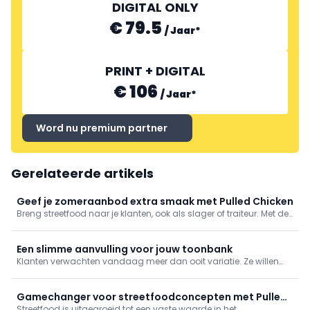
DIGITAL ONLY
€ 79.5
/
Jaar
*
PRINT + DIGITAL
€ 106
/
Jaar
*
Word nu premium partner
Gerelateerde artikels
Geef je zomeraanbod extra smaak met Pulled Chicken
Breng streetfood naar je klanten, ook als slager of traiteur. Met de
Pulled Chicken van Imperial heb je zelf geen plukwerk en varieer je
eindeloos, ontdek hier verschillende toepassingen!
Een slimme aanvulling voor jouw toonbank
Klanten verwachten vandaag meer dan ooit variatie. Ze willen
vertrouwde smaken en zien graag nieuwe ideeën. Deze nieuwste
innovatie, Pulled Chicken, is daarom een fantastische aanvulling
in jouw assortiment! Veelzijdig, lekker, gebruiksvriendelijk en met
Gamechanger voor streetfoodconcepten met Pulled
de consistente kwaliteit waar de Imperial producten voor
Streetfood is uitgegroeid tot een vaste waarde in het