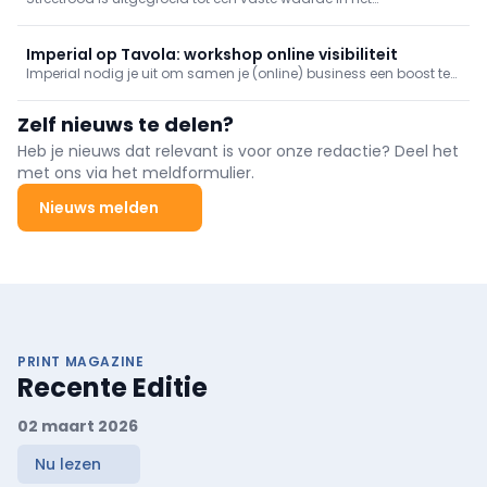
Chicken
bekendstaan. Ontdek hier hoe Pulled Chicken een vaste waarde
hedendaagse foodlandschap. Van foodtrucks tot fast casual
in je toonbank en atelier wordt.
concepten: consumenten zoeken gerechten die snel, smaakvol
en verrassend zijn. Imperial Pulled Chicken speelt perfect in op die
Imperial op Tavola: workshop online visibiliteit
behoefte en vormt een sterke basis voor moderne
Imperial nodig je uit om samen je (online) business een boost te
streetfoodcreaties.
geven. In deze workshop ontdek je hoe je met een minimale
tijdsinvestering aantrekkelijke content maakt die de online
Zelf nieuws te delen?
zichtbaarheid van je zaak meteen versterkt !
Heb je nieuws dat relevant is voor onze redactie? Deel het
met ons via het meldformulier.
Nieuws melden
PRINT MAGAZINE
Recente Editie
02 maart 2026
Nu lezen