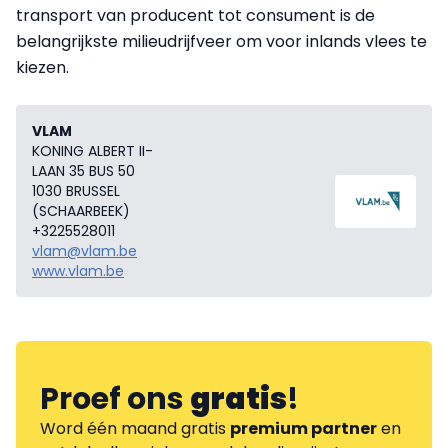
transport van producent tot consument is de
belangrijkste milieudrijfveer om voor inlands vlees te
kiezen.
VLAM
KONING ALBERT II-
LAAN 35 BUS 50
1030 BRUSSEL
(SCHAARBEEK)
+3225528011
vlam@vlam.be
www.vlam.be
Proef ons
gratis
!
Word één maand gratis
premium partner
en