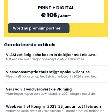
PRINT + DIGITAL
€ 106
/
Jaar
*
Word nu premium partner
Gerelateerde artikels
VLAM zet Belgische kazen in de kijker met nieuwe
Met een nieuwe campagne roept VLAM de Vlaamse
campagne
consumenten op om supporter te worden van goeie smaak en
bewust te kiezen voor kazen van bij ons.
Vleesconsumptie thuis stijgt opnieuw lichtjes
Vlees blijft populair op het Belgische bord. In 2024 steeg het
thuisverbruik van vlees en gevogelte voor het tweede jaar op rij
met 1%, goed voor 28,1 kg per Belg. Ook kant-en-klaar en
plantaardig winnen terrein, maar vlees blijft dominant.
Vers van 't veld verovert de Vlaming
Vlamingen kopen opnieuw lokaal. In 2024 stegen zowel de
bestedingen als het marktaandeel van hoevewinkels en
boerenmarkten. De korte keten groeit uit tot een bewuste keuze in
tijden van inflatie, vertrouwen en zin voor herkomst.
Week van het Konijn in 2023: 25 januari tot 1 februari
Vlaamse klassiekers of verrassende culinaire creaties: tijdens de