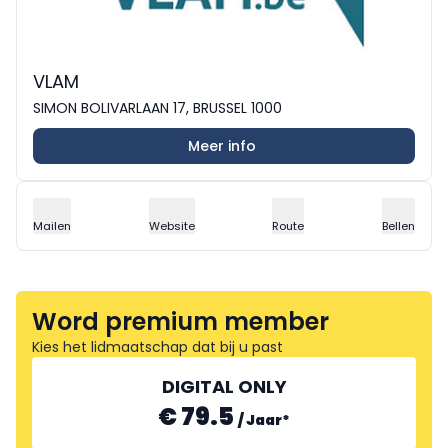
VLAM
SIMON BOLIVARLAAN 17, BRUSSEL 1000
Meer info
Mailen
Website
Route
Bellen
Word premium member
Kies het lidmaatschap dat bij u past
DIGITAL ONLY
€ 79.5
/
Jaar
*