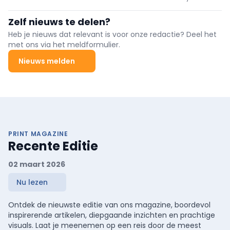
Week van het Konijn van 25 januari t.e.m. 1 februari zet VLAM
samen met retailers en zelfstandige slagers opnieuw Belgisch
Zelf nieuws te delen?
konijnenvlees in de kijker.
Heb je nieuws dat relevant is voor onze redactie? Deel het
met ons via het meldformulier.
Nieuws melden
PRINT MAGAZINE
Recente Editie
02 maart 2026
Nu lezen
Ontdek de nieuwste editie van ons magazine, boordevol
inspirerende artikelen, diepgaande inzichten en prachtige
visuals. Laat je meenemen op een reis door de meest