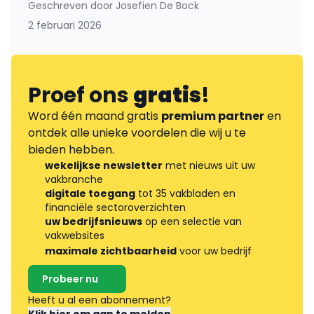
Geschreven door
Josefien De Bock
2 februari 2026
Proef ons
gratis
!
Word één maand gratis
premium partner
en
ontdek alle unieke voordelen die wij u te
bieden hebben.
wekelijkse newsletter
met nieuws uit uw
vakbranche
digitale toegang
tot 35 vakbladen en
financiële sectoroverzichten
uw bedrijfsnieuws
op een selectie van
vakwebsites
maximale zichtbaarheid
voor uw bedrijf
Probeer nu
Heeft u al een abonnement?
Klik hier om aan te melden