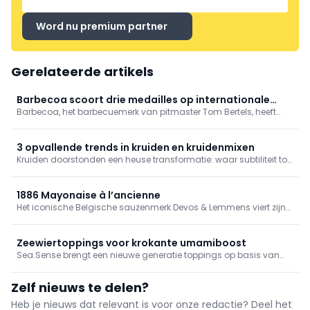
BRESC
Word nu premium partner
Gerelateerde artikels
Barbecoa scoort drie medailles op internationale
Barbecoa, het barbecuemerk van pitmaster Tom Bertels, heeft
smaakwedstrijd
drie onderscheidingen behaald tijdens de Artisan International
Flavor Awards in de Verenigde Staten.
3 opvallende trends in kruiden en kruidenmixen
Kruiden doorstonden een heuse transformatie: waar subtiliteit tot
enkele jaren geleden het kernwoord was, trekken aanwezige
smaakmakers en kruiden uit de wereldkeuken vandaag de kar.
Drie kruidentrends- en tips om te onthouden!
1886 Mayonaise à l’ancienne
Het iconische Belgische sauzenmerk Devos & Lemmens viert zijn
140ste verjaardag met de lancering van de 1886 Mayonaise à
l’ancienne.
Zeewiertoppings voor krokante umamiboost
Sea.Sense brengt een nieuwe generatie toppings op basis van
Europees gekweekt zeewier naar de markt. De Belgische
producent ontwikkelde vier krokante varianten die gerechten in
Zelf nieuws te delen?
één beweging extra crunch, umami en smaak geven.
Heb je nieuws dat relevant is voor onze redactie? Deel het