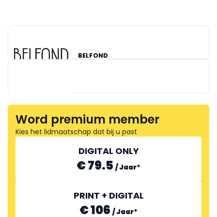
BELFOND
Word premium member
Kies het lidmaatschap dat bij u past
DIGITAL ONLY
€ 79.5
/
Jaar
*
PRINT + DIGITAL
€ 106
/
Jaar
*