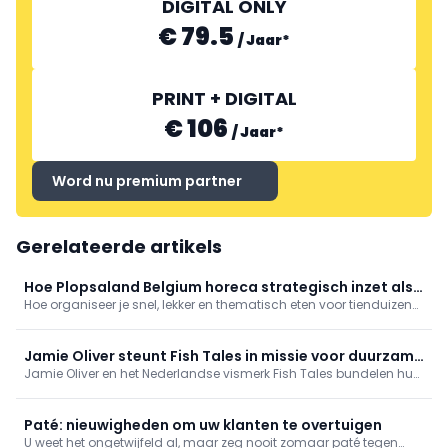
DIGITAL ONLY
€ 79.5
/
Jaar
*
GUY TROCH IMPORT
PRINT + DIGITAL
€ 106
/
Jaar
*
Word nu premium partner
Gerelateerde artikels
Hoe Plopsaland Belgium horeca strategisch inzet als
Hoe organiseer je snel, lekker en thematisch eten voor tienduizend
verlengstuk van de beleving
pretparkbezoekers per dag? Tom Desmet, F&B manager bij
Plopsaland Belgium, neemt ons mee achter de schermen van
foodservice op pretparktempo.
Jamie Oliver steunt Fish Tales in missie voor duurzame
Jamie Oliver en het Nederlandse vismerk Fish Tales bundelen hun
vis
krachten om duurzame visserij internationaal onder de
aandacht te brengen.
Paté: nieuwigheden om uw klanten te overtuigen
U weet het ongetwijfeld al, maar zeg nooit zomaar paté tegen