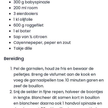
300 g babyspinazie
200 ml room
3 eierdooiers
1 kl olijfolie
600 g roggefilet
1 el boter
Sap van ½ citroen
Cayennepeper, peper en zout
Takje dille
Bereiding
Pel de garnalen, houd ze fris en bewaar de
pelletjes. Breng de visfumet aan de kook en
voeg de garnaalpellen toe. 10 minuten garen en
zeef de bouillon.
Snij de selder in fijne repen, halveer de boontjes
in lengte. Blancheer dit samen kort in bouillon
en blancheer daarna ook 1 handvol spinazie en