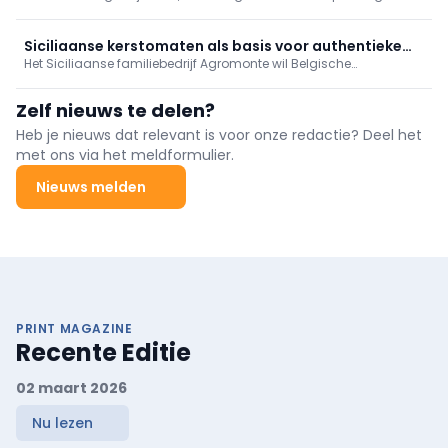
paté. De fabrikanten en groothandels breidden de voorbije jaren
hun aanbod sterk uit met allerlei recepten en verrassende
smaken, voor elk moment van de dag. Zo opent zich een wijde
Siciliaanse kerstomaten als basis voor authentieke
wereld aan boeiende combinaties met andere voeding: dranken,
Het Siciliaanse familiebedrijf Agromonte wil Belgische
pastasaus
konfijten ...
consumenten laten kennismaken met een typisch Siciliaanse
traditie: kant-en-klare tomatensaus op basis van kerstomaten.
Zelf nieuws te delen?
Heb je nieuws dat relevant is voor onze redactie? Deel het
met ons via het meldformulier.
Nieuws melden
PRINT MAGAZINE
Recente Editie
02 maart 2026
Nu lezen