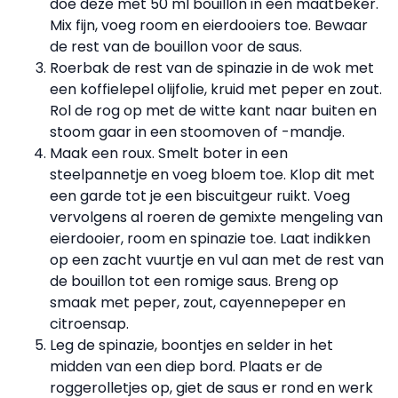
doe deze met 50 ml bouillon in een maatbeker.
Mix fijn, voeg room en eierdooiers toe. Bewaar
de rest van de bouillon voor de saus.
Roerbak de rest van de spinazie in de wok met
een koffielepel olijfolie, kruid met peper en zout.
Rol de rog op met de witte kant naar buiten en
stoom gaar in een stoomoven of -mandje.
Maak een roux. Smelt boter in een
steelpannetje en voeg bloem toe. Klop dit met
een garde tot je een biscuitgeur ruikt. Voeg
vervolgens al roeren de gemixte mengeling van
eierdooier, room en spinazie toe. Laat indikken
op een zacht vuurtje en vul aan met de rest van
de bouillon tot een romige saus. Breng op
smaak met peper, zout, cayennepeper en
citroensap.
Leg de spinazie, boontjes en selder in het
midden van een diep bord. Plaats er de
roggerolletjes op, giet de saus er rond en werk