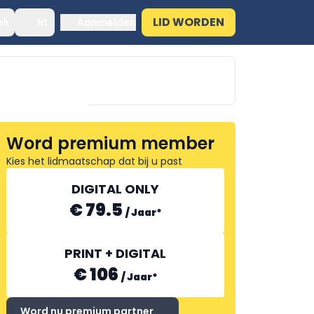
LID WORDEN
ek
NL
Aanmelden
Word premium member
Kies het lidmaatschap dat bij u past
FOOD ASSOCIATES GROUP
DIGITAL ONLY
€ 79.5
/
Jaar
*
PRINT + DIGITAL
€ 106
/
Jaar
*
Word nu premium partner