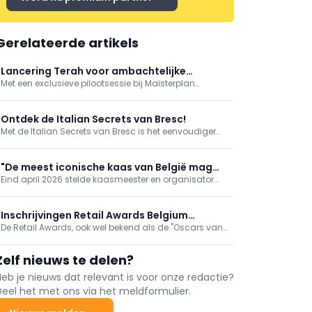
Gerelateerde artikels
Lancering Terah voor ambachtelijke
Met een exclusieve pilootsessie bij Maïsterplan
bakkers
(Damme) werd Terah gelanceerd voor de bakkers.
Kernboodschap: met Terah-bloem zet de bakker een
stap naar duurzamer brood, met 30% lagere CO₂-
Ontdek de Italian Secrets van Bresc!
uitstoot voor de bloem, zonder in te boeten op
Met de Italian Secrets van Bresc is het eenvoudiger
werkwijze, kwaliteit of resultaat.
dan ooit om de authentieke Italiaanse smaak in huis
te halen. Laat je gasten genieten van de rijke
diversiteit van de Italiaanse keuken, zonder dat het je
"De meest iconische kaas van België mag
al te veel tijd en werk kost.
Eind april 2026 stelde kaasmeester en organisator
niet verloren gaan"
van de Belgian Cheese Awards Ann Keymeulen haar
boek 'Brusselse Kaas' voor. Zo wil de auteur
voorkomen dat er culinair erfgoed verdwijnt.
Inschrijvingen Retail Awards Belgium
De Retail Awards, ook wel bekend als de "Oscars van
gestart
de kleine zelfstandige ondernemers", viert zijn 10e
jubileumeditie. Klantvriendelijkheid, gastvrijheid,
Zelf nieuws te delen?
service en een goed management zijn de cruciale
troeven voor de kleine Retailondernemers in
Heb je nieuws dat relevant is voor onze redactie?
Vlaanderen, die worden beoordeeld door een
Deel het met ons via het meldformulier.
professionele vakjury. Genomineerde deelnemers
ontvangen het Certificaat van Goed Gastheerschap,