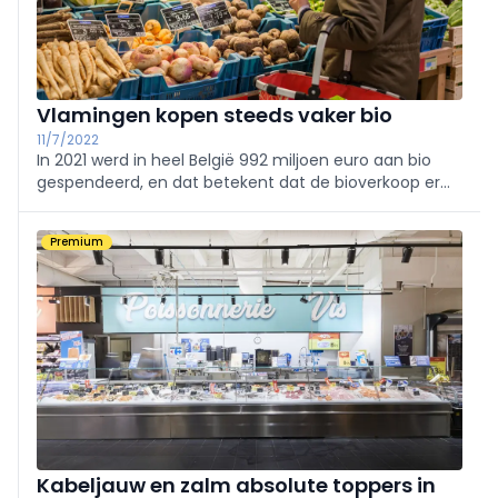
Vlamingen kopen steeds vaker bio
11/7/2022
In 2021 werd in heel België 992 miljoen euro aan bio
gespendeerd, en dat betekent dat de bioverkoop er
met 4% op vooruit gaat. De groei van bio in
Vlaanderen gaat sneller dan in heel België.
Premium
Kabeljauw en zalm absolute toppers in