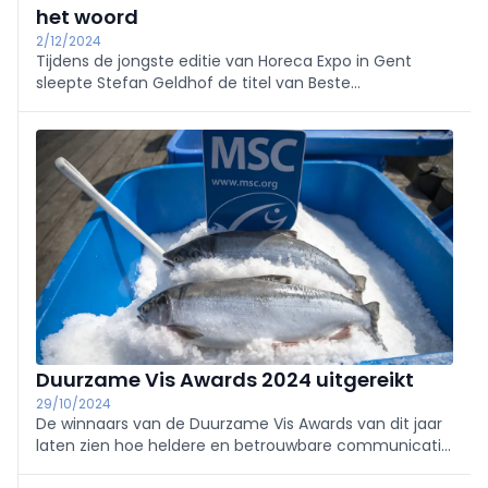
het woord
2/12/2024
Tijdens de jongste editie van Horeca Expo in Gent
sleepte Stefan Geldhof de titel van Beste
Grootkeukenkok van België 2024-2025 in de wacht.
“Ook in de grootkeuken moet je kunnen zorgen voor
beleving en nieuwe ervaringen”, zegt hij.
Duurzame Vis Awards 2024 uitgereikt
29/10/2024
De winnaars van de Duurzame Vis Awards van dit jaar
laten zien hoe heldere en betrouwbare communicatie
een cruciale rol speelt in de verduurzaming van de