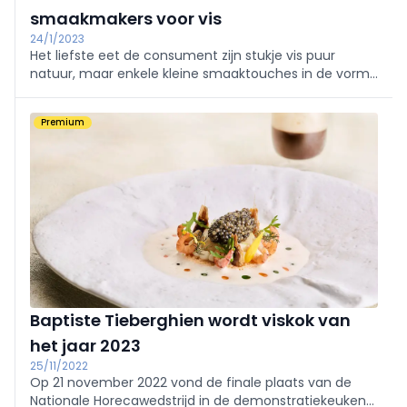
smaakmakers voor vis
24/1/2023
Het liefste eet de consument zijn stukje vis puur
natuur, maar enkele kleine smaaktouches in de vorm
van klassieke kruiden of marinades op basis van olie
kunnen het geheel alleen maar meer op smaak
Premium
brengen.
Baptiste Tieberghien wordt viskok van
het jaar 2023
25/11/2022
Op 21 november 2022 vond de finale plaats van de
Nationale Horecawedstrijd in de demonstratiekeukens