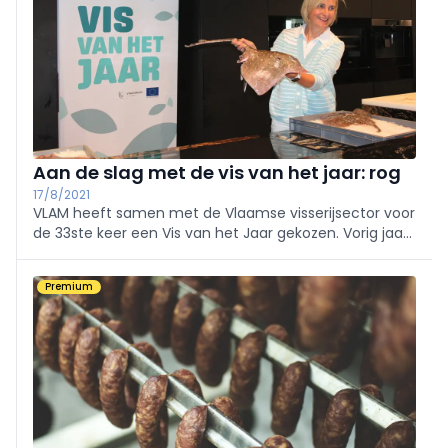
Aan de slag met de vis van het jaar: rog
17/8/2021
VLAM heeft samen met de Vlaamse visserijsector voor
de 33ste keer een Vis van het Jaar gekozen. Vorig jaar
was dat de pladijs, dit jaar viel het oog op de rog, die
de top drie sluit van de meest aangevoerde
Premium
vissoorten in Vlaanderen.