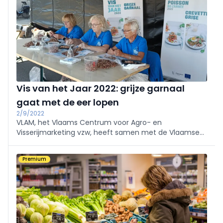
Vis van het Jaar 2022: grijze garnaal
gaat met de eer lopen
2/9/2022
VLAM, het Vlaams Centrum voor Agro- en
Visserijmarketing vzw, heeft samen met de Vlaamse
visserijsector voor de 34e keer een Vis van het Jaar
gekozen. Als opvolger van de rog valt de keuze dit jaar
Premium
op de grijze garnaal.