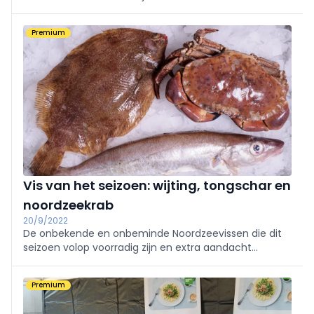
van Horeca Expo in gent. Winnaar werd Baptiste
Tieberghien van restaurant Lin'eau in Wielsbeke.
Premium
Vis van het seizoen: wijting, tongschar en
noordzeekrab
20/9/2022
De onbekende en onbeminde Noordzeevissen die dit
seizoen volop voorradig zijn en extra aandacht
verdienen zijn wijting, tongschar en noordzeekrab.
Premium