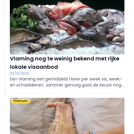
Vlaming nog te weinig bekend met rijke
lokale visaanbod
30/11/2023
Een Vlaming eet gemiddeld 1 keer per week vis, week-
en schaaldieren. Jammer genoeg gaat de keuze nog
te vaak naar twee vissoorten terwijl Vlaanderen een
rijk aanbod heeft aan vis die duurzaam gevangen is
Premium
door onze lokale vissers.