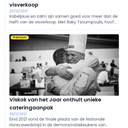
visverkoop
20/12/2021
Kabeljauw en zalm zijn samen goed voor meer dan de
helft van de visverkoop. Met Raky Tsoumpoulis, hoofd
van de visafdeling bij Carrefour België, focussen we op
deze en andere bewegingen in de verkoop van vis en
Premium
schaal- en schelpdieren.
Viskok van het Jaar onthult unieke
cateringaanpak
29/11/2021
Eind 2021 vond de finale plaats van de Nationale
Horecawedstrijd in de demonstratiekeukens van