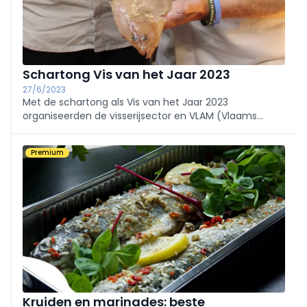
Schartong Vis van het Jaar 2023
27/6/2023
Met de schartong als Vis van het Jaar 2023
organiseerden de visserijsector en VLAM (Vlaams
Centrum voor Agro- en Visserijmarketing) eind juni
voor de 35e keer al deze verkiezing. Vlaams minister
Premium
van Visserij Hilde Crevits deed de bekendmaking.
Kruiden en marinades: beste