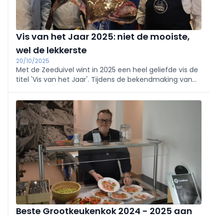
Vis van het Jaar 2025: niet de mooiste,
wel de lekkerste
20/10/2025
Met de Zeeduivel wint in 2025 een heel geliefde vis de
titel 'Vis van het Jaar'. Tijdens de bekendmaking van
de verkiezing door VLAM en de visserijsector - en in
aanwezigheid van Vlaams minister van Zeevisserij
Hilde Crevits - werd duidelijk dat deze vis veel variatie
toelaat.
Beste Grootkeukenkok 2024 - 2025 aan