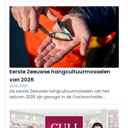
Vlaanderen van Brugse Visrokerij Alloo. Ze
onderstrepen Vlaamse bak- en visdroogtradities; info
op streekproduct.be.
Eerste Zeeuwse hangcultuurmosselen
van 2026
20/5/2026
De eerste Zeeuwse hangcultuurmosselen van het
seizoen 2026 zijn geoogst in de Oosterschelde.
Kwekers spreken van een kwaliteit die vroeg in het
seizoen al goed is.