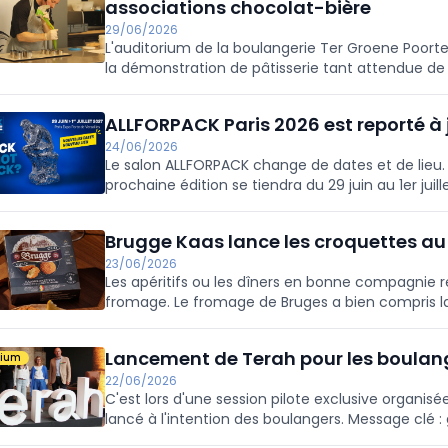
associations chocolat-bière
29/06/2026
L'auditorium de la boulangerie Ter Groene Poorte 
la démonstration de pâtisserie tant attendue de 
Eyckerman, expert en chocolat de renom, qui a eu
aux élèves, boulangers, pâtissiers et chocolatiers
ALLFORPACK Paris 2026 est reporté à 
24/06/2026
Le salon ALLFORPACK change de dates et de lieu. I
prochaine édition se tiendra du 29 juin au 1er juill
choix concerté pour coller aux besoins actuels 
Brugge Kaas lance les croquettes au
23/06/2026
Les apéritifs ou les dîners en bonne compagnie 
fromage. Le fromage de Bruges a bien compris la
au fromage de qualité supérieure avec le Brugge 
à l'intérieur.
Lancement de Terah pour les boulan
mium
22/06/2026
C'est lors d'une session pilote exclusive organ
lancé à l'intention des boulangers. Message clé : 
pas vers un pain plus durable, avec des émissions