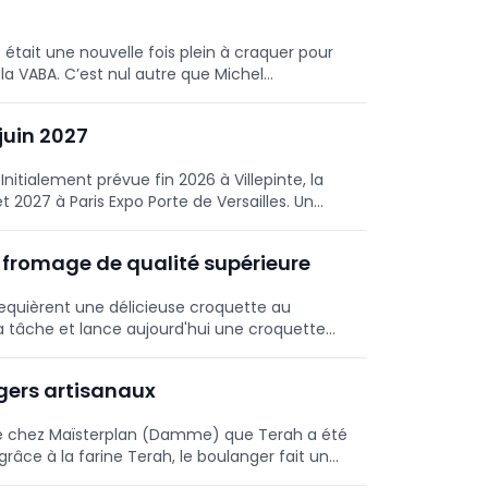
était une nouvelle fois plein à craquer pour
la VABA. C’est nul autre que Michel
 l’honneur de faire découvrir son univers
 présents.
juin 2027
nitialement prévue fin 2026 à Villepinte, la
et 2027 à Paris Expo Porte de Versailles. Un
du marché.
 fromage de qualité supérieure
requièrent une délicieuse croquette au
 tâche et lance aujourd'hui une croquette
Vieux. Croustillante à l'extérieur et crémeuse
gers artisanaux
isée chez Maïsterplan (Damme) que Terah a été
grâce à la farine Terah, le boulanger fait un
 de CO₂ réduites de 30 % pour la farine, sans