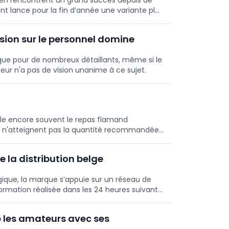
reen rencontrent un grand succès depuis de
 lance pour la fin d’année une variante plus
originales, élaborées à base de fromage affiné
r richesse aromatique et leur grande
ssion sur le personnel domine
que pour de nombreux détaillants, même si le
eur n'a pas de vision unanime à ce sujet.
ble encore souvent le repas flamand
ds n'atteignent pas la quantité recommandée.
mes, le VLAM souhaite encourager la
urnée.
e la distribution belge
que, la marque s’appuie sur un réseau de
formation réalisée dans les 24 heures suivant
e les amateurs avec ses