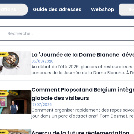
cations
Guide des adresses
Webshop
Re
La 'Journée de la Dame Blanche' dévo
mium
05/08/2026
Au début de l’été 2026, glaciers et restaurateurs
concours de la Journée de la Dame Blanche. À l’is
mieux classés de chaque région ont reçu la visit
Academy, chargés de désigner le créateur de la 
Comment Plopsaland Belgium intègre 
lauréats ont été dévoilés le 26 juillet, à l’occas
mium
reçu une distinction officielle à afficher sur la 
globale des visiteurs
17/07/2026
Comment organiser rapidement des repas savoure
jour dans un parc d'attractions? Tom Desmet, r
emmène dans les coulisses de la restauration au
Aperçu de la future réglementation
mium