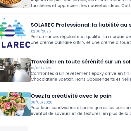
familières et apprécient les nouvelles idées. Cett
est donc un excellent ajout à votre gamme! Polyva
la qualité constante qui fait la réputation des p
Pulled Chicken deviendra un incontournable de vo
SOLAREC Professional: la fiabilité au 
12/06/2026
Performance, régularité et qualité : la marque 
une crème culinaire à 18 % et une crème à fouet
aux exigences du quotidien qu'aux créations les 
Travailler en toute sérénité sur un so
10/06/2026
Confrontés à un revêtement époxy arrivé en fin de
Chocolaterie Soetkin, Hans Goossenaerts et Nel
trouver une solution adaptée. L’entreprise leur a 
sans joints, plinthes comprises, pouvant être inst
Osez la créativité avec le pain
08/06/2026
Pour leurs sandwiches et pains garnis, les cons
éventail de saveurs et de textures, en plus de la
cuisines du monde sont une source d'inspiration..