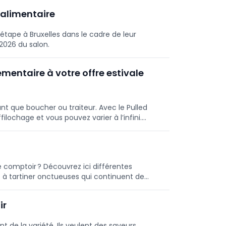
ou le résultat.
 alimentaire
t étape à Bruxelles dans le cadre de leur
 2026 du salon.
entaire à votre offre estivale
nt que boucher ou traiteur. Avec le Pulled
ilochage et vous pouvez varier à l’infini.
 comptoir ? Découvrez ici différentes
s à tartiner onctueuses qui continuent de
ir
nt de la variété. Ils veulent des saveurs