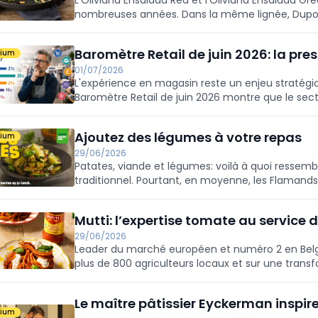
L’Oliviana Ensalada Red et l’Oliviana Ensalada G
nombreuses années. Dans la même lignée, Dupont
exclusive: l’Ensalada Truffe. Ces trois créations 
de type Gouda et de Valgrana, séduisent par leu
Baromètre Retail de juin 2026: la pre
mium
polyvalence en cuisine.
01/07/2026
L'expérience en magasin reste un enjeu stratégi
Baromètre Retail de juin 2026 montre que le sect
Ajoutez des légumes à votre repas
mium
29/06/2026
Patates, viande et légumes: voilà à quoi ressem
traditionnel. Pourtant, en moyenne, les Flaman
Avec une nouvelle campagne en faveur des légu
consommation de légumes tout au long de la jo
Mutti: l’expertise tomate au service d
29/06/2026
Leader du marché européen et numéro 2 en Belgi
plus de 800 agriculteurs locaux et sur une trans
la récolte.
Le maître pâtissier Eyckerman inspir
mium