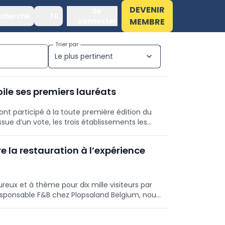
DEVENIR
Se
cherche
FR
connecter
MEMBRE
Trier par
Le plus pertinent
expand_more
ile ses premiers lauréats
 ont participé à la toute première édition du
sue d’un vote, les trois établissements les
e des chefs de la Callebaut Chocolate
meilleure Dame Blanche régionale. Les six
la restauration à l’expérience
ion de la Journée de la Dame Blanche, et ont
façade de leur établissement.
ux et à thème pour dix mille visiteurs par
esponsable F&B chez Plopsaland Belgium, nous
 rythme effréné d'un parc d'attractions.