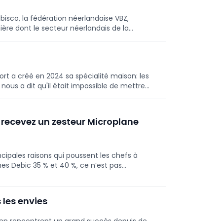
isco, la fédération néerlandaise VBZ,
ère dont le secteur néerlandais de la
iques.
ort a créé en 2024 sa spécialité maison: les
 nous a dit qu'il était impossible de mettre
un défi", raconte Dominic, qui continue
t recevez un zesteur Microplane
ncipales raisons qui poussent les chefs à
mes Debic 35 % et 40 %, ce n’est pas
le choix de la polyvalence et de la fiabilité,
s. Vous voulez en faire l’expérience vous-même
eur Microplane gratuit !
 les envies