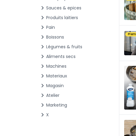
chevron_right
Sauces & epices
chevron_right
Produits laitiers
chevron_right
Pain
Pre
chevron_right
Boissons
chevron_right
Légumes & fruits
chevron_right
Aliments secs
chevron_right
Machines
chevron_right
Materiaux
chevron_right
Magasin
chevron_right
Atelier
chevron_right
Marketing
chevron_right
X