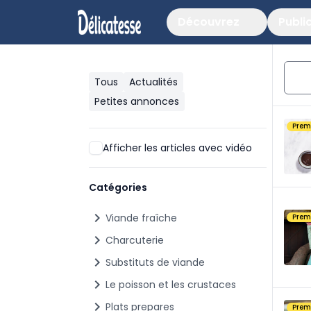
Découvrez
Publi
Tous
Actualités
Petites annonces
Pre
Afficher les articles avec vidéo
Catégories
chevron_right
Viande fraîche
Pre
chevron_right
Charcuterie
chevron_right
Substituts de viande
chevron_right
Le poisson et les crustaces
chevron_right
Plats prepares
Pre