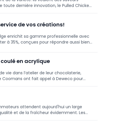
e toute dernière innovation, le Pulled Chicken,
lent, savoureux, facile à utiliser et doté de
roduits Imperial. Découvrez ici comment le
tre comptoir et de votre atelier.
service de vos créations!
belge enrichit sa gamme professionnelle avec
ter à 35%, conçues pour répondre aussi bien
plus ambitieuses.
l coulé en acrylique
 vie dans l’atelier de leur chocolaterie,
lie Coomans ont fait appel à Deweco pour
proposé un sol coulé en acrylate: une finition
allée en une seule journée.
ommateurs attendent aujourd'hui un large
 qualité et de la fraîcheur évidemment. Les
.