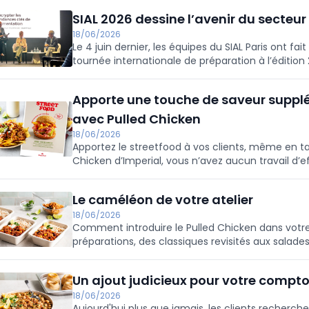
compromettre les méthodes de travail, la qualité 
SIAL 2026 dessine l’avenir du secteur
18/06/2026
Le 4 juin dernier, les équipes du SIAL Paris ont fai
tournée internationale de préparation à l’édition
Apporte une touche de saveur supplém
avec Pulled Chicken
18/06/2026
Apportez le streetfood à vos clients, même en ta
Chicken d’Imperial, vous n’avez aucun travail d’eff
Découvrez ici différentes applications !
Le caméléon de votre atelier
18/06/2026
Comment introduire le Pulled Chicken dans votre
préparations, des classiques revisités aux salade
surprendre.
Un ajout judicieux pour votre compto
18/06/2026
Aujourd'hui plus que jamais, les clients recherche