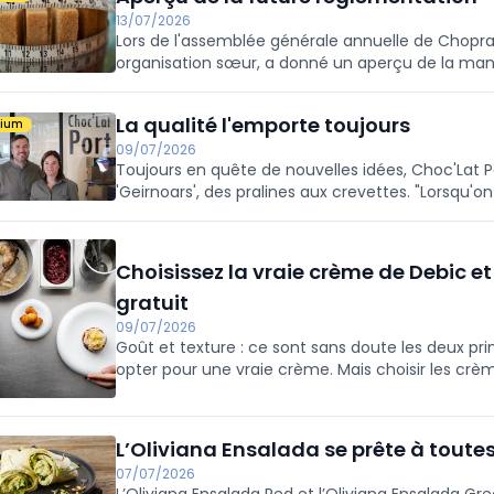
13/07/2026
Lors de l'assemblée générale annuelle de Choprab
organisation sœur, a donné un aperçu de la mani
confiserie s'adapte aux dernières évolutions polit
La qualité l'emporte toujours
mium
09/07/2026
Toujours en quête de nouvelles idées, Choc'Lat P
'Geirnoars', des pralines aux crevettes. "Lorsqu'on
des crevettes dans une praline, nous y avons vu 
chaque jour à perfectionner son savoir-faire.
Choisissez la vraie crème de Debic e
gratuit
09/07/2026
Goût et texture : ce sont sans doute les deux pri
opter pour une vraie crème. Mais choisir les crè
seulement la garantie d’un goût plein. C’est aussi 
toutes aussi essentielles pour les professionnel
? Pour une durée limitée, recevez en plus un zest
L’Oliviana Ensalada se prête à toutes
07/07/2026